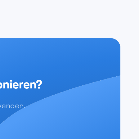
fonieren?
rwenden.