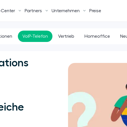
-Center
Partners
Unternehmen
Preise
tionen
VoIP-Telefon
Vertrieb
Homeoffice
Neu
ations
eiche