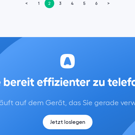
<
1
2
3
4
5
6
>
 bereit effizienter zu tele
 läuft auf dem Gerät, das Sie gerade ve
Jetzt loslegen