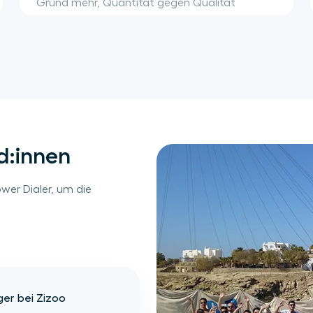
Grund mehr, Quantität gegen Qualität
einzutauschen.
d:innen
wer Dialer, um die
er bei Zizoo