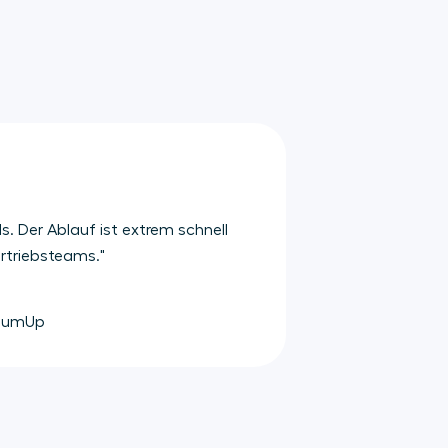
ls. Der Ablauf ist extrem schnell
ertriebsteams."
 SumUp