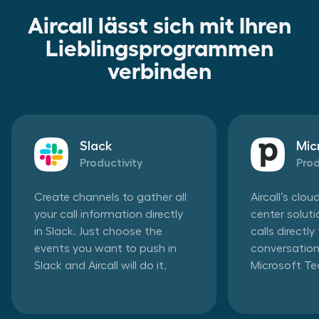
Aircall lässt sich mit Ihren
Lieblingsprogrammen
verbinden
Slack
Mic
Productivity
Prod
Create channels to gather all
Aircall’s clo
your call information directly
center solut
in Slack. Just choose the
calls directl
events you want to push in
conversation
Slack and Aircall will do it.
Microsoft T