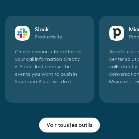
Slack
Mic
Productivity
Prod
Create channels to gather all
Aircall’s clo
your call information directly
center solut
in Slack. Just choose the
calls directl
events you want to push in
conversation
Slack and Aircall will do it.
Microsoft T
Voir tous les outils