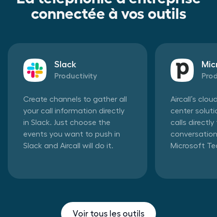
connectée à vos outils
Slack
Mic
Productivity
Prod
Create channels to gather all
Aircall’s clo
your call information directly
center solut
in Slack. Just choose the
calls directl
events you want to push in
conversation
Slack and Aircall will do it.
Microsoft T
Voir tous les outils