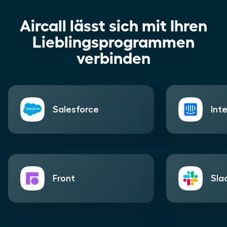
Aircall lässt sich mit Ihren
Lieblingsprogrammen
verbinden
Salesforce
Int
Front
Sla