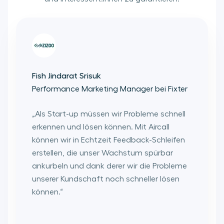
Fish Jindarat Srisuk
Safiya 
Performance Marketing Manager bei Fixter
Global
Go
„
Als Start-up müssen wir Probleme schnell
erkennen und lösen können. Mit Aircall
„
Wir ha
können wir in Echtzeit Feedback-Schleifen
wir mit
erstellen, die unser Wachstum spürbar
unsere
ankurbeln und dank derer wir die Probleme
Wir un
unserer Kundschaft noch schneller lösen
und er
können.
“
Coachin
Konvers
15 % st