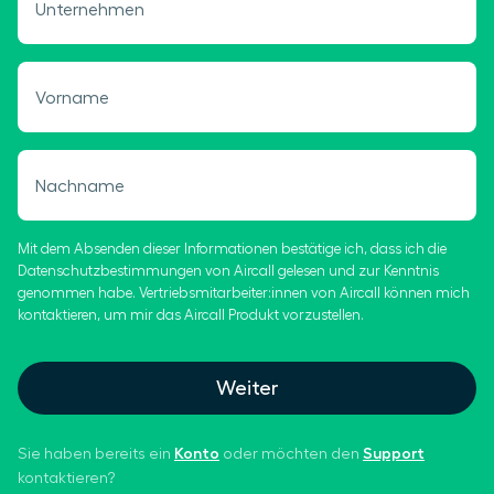
Unternehmen
Vorname
Nachname
Mit dem Absenden dieser Informationen bestätige ich, dass ich die
Datenschutzbestimmungen von Aircall gelesen und zur Kenntnis
genommen habe. Vertriebsmitarbeiter:innen von Aircall können mich
kontaktieren, um mir das Aircall Produkt vorzustellen.
Weiter
Konto
Support
Sie haben bereits ein
oder möchten den
kontaktieren?