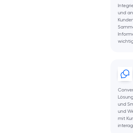
Integri
und an
Kunden
Sammel
Inform
wichti
Convers
Lösung
und Sm
und We
mit Ku
interag