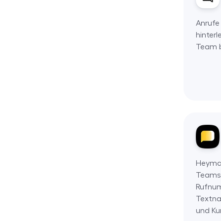
Anrufe
hinter
Team 
Heymar
Teams,
Rufnu
Textna
und Ku