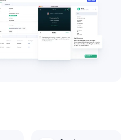
Campaign
ufdaten in ActiveCampaign, um
 in großem Umfang zu automatisieren
eren.