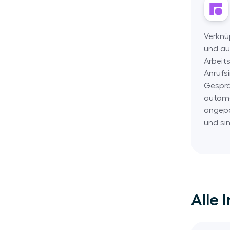
Rechnungswesen
Verknüp
und au
Arbeit
Anrufs
Gespr
automat
angepa
und sin
Alle 