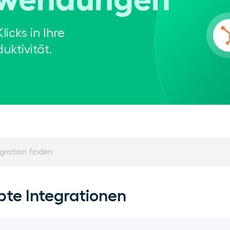
licks in Ihre
uktivität.
bte Integrationen