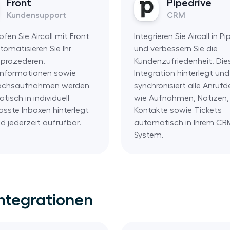
Front
Pipedrive
Kundensupport
CRM
fen Sie Aircall mit Front
Integrieren Sie Aircall in P
tomatisieren Sie Ihr
und verbessern Sie die
sprozederen.
Kundenzufriedenheit. Die
informationen sowie
Integration hinterlegt und
ächsaufnahmen werden
synchronisiert alle Anrufd
isch in individuell
wie Aufnahmen, Notizen,
sste Inboxen hinterlegt
Kontakte sowie Tickets
d jederzeit aufrufbar.
automatisch in Ihrem CR
System.
Integrationen