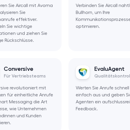
eren Sie Aircall mit Avoma
Verbinden Sie Aircall naht
alysieren Sie
Bullhorn, um Ihre
anrufe effektiver.
Kommunikationsprozesse
n Sie wichtige
optimieren.
ationen und ziehen Sie
ge Rückschlüsse.
Conversive
EvaluAgent
Für Vertriebsteams
Qualitätskontrol
ive revolutioniert mit
Werten Sie Anrufe schnell
en für einheitliche Anrufe
einfach aus und geben Si
art Messaging die Art
Agenten ein aufschlussre
ise, wie Unternehmen
Feedback.
ndinnen und Kunden
ieren.