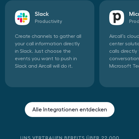
Slack
Mic
Productivity
Prod
Create channels to gather all
Aircall’s clo
your call information directly
center solut
in Slack. Just choose the
calls directl
events you want to push in
conversation
Slack and Aircall will do it.
Microsoft T
Alle Integrationen entdecken
UNS VERTRAUEN BEREITS ÜBER 22,000