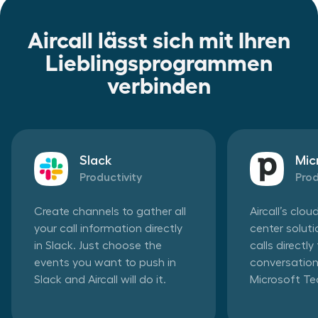
Aircall lässt sich mit Ihren
Lieblingsprogrammen
verbinden
Slack
Mic
Productivity
Prod
Create channels to gather all
Aircall’s clo
your call information directly
center solut
in Slack. Just choose the
calls directl
events you want to push in
conversation
Slack and Aircall will do it.
Microsoft T