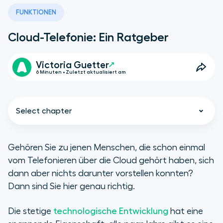
FUNKTIONEN
Cloud-Telefonie: Ein Ratgeber
Victoria Guetter
6 Minuten • Zuletzt aktualisiert am
Select chapter
Gehören Sie zu jenen Menschen, die schon einmal
vom Telefonieren über die Cloud gehört haben, sich
Cloud-Telefonie: Was ist das?
dann aber nichts darunter vorstellen konnten?
Dann sind Sie hier genau richtig.
Welche Funktionen bietet die
Cloud-Telefonie?
Die stetige
technologische Entwicklung
hat eine