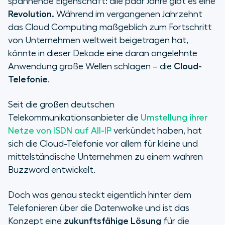
spannende Eigenschaft: alle paar Jahre gibt es eine
Welche Vorteile bringt Cloud-
Revolution.
Während im vergangenen Jahrzehnt
Telefonie?
das Cloud Computing maßgeblich zum Fortschritt
von Unternehmen weltweit beigetragen hat,
Wie gelingt der Wechsel zur Cloud-
könnte in dieser Dekade eine daran angelehnte
Telefonie?
Anwendung große Wellen schlagen – die
Cloud-
Telefonie
.
Seit die großen deutschen
Telekommunikationsanbieter die
Umstellung ihrer
Netze von ISDN auf All-IP
verkündet haben, hat
sich die Cloud-Telefonie vor allem für kleine und
mittelständische Unternehmen zu einem wahren
Buzzword entwickelt.
Doch was genau steckt eigentlich hinter dem
Telefonieren über die Datenwolke und ist das
Konzept eine
zukunftsfähige Lösung
für die