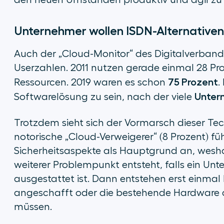
den neuen Umständen produktiv und agil zu 
Unternehmer wollen ISDN-Alternativen
Auch der „Cloud-Monitor“ des Digitalverband
Userzahlen. 2011 nutzen gerade einmal 28 P
75 Prozent
Ressourcen. 2019 waren es schon
.
Unter
Softwarelösung zu sein, nach der viele
Trotzdem sieht sich der Vormarsch dieser Tec
notorische „Cloud-Verweigerer“ (8 Prozent) f
Sicherheitsaspekte
als Hauptgrund an, weshal
weiterer Problempunkt entsteht, falls ein Un
ausgestattet ist. Dann entstehen erst einmal
angeschafft oder die bestehende Hardware d
müssen.