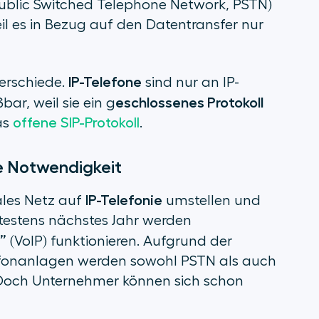
(Public Switched Telephone Network, PSTN)
il es in Bezug auf den Datentransfer nur
IP-Telefone
terschiede.
sind nur an IP-
eschlossenes Protokoll
ar, weil sie ein g
as
offene SIP-Protokoll
.
e Notwendigkeit
IP-Telefonie
tales Netz auf
umstellen und
ätestens nächstes Jahr werden
P”
(VoIP) funktionieren. Aufgrund der
efonanlagen werden sowohl PSTN als auch
 Doch Unternehmer können sich schon