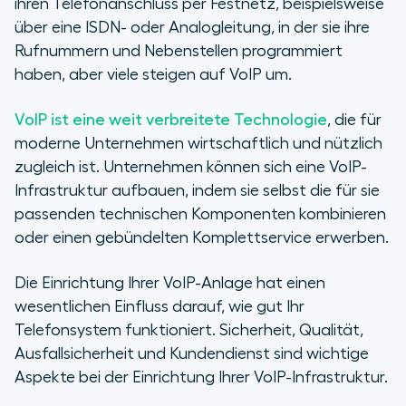
ihren Telefonanschluss per Festnetz, beispielsweise
Infrastruktur beachten sollten
über eine ISDN- oder Analogleitung, in der sie ihre
Rufnummern und Nebenstellen programmiert
So optimieren Sie Ihre VoIP-
haben, aber viele steigen auf VoIP um.
Infrastruktur
VoIP ist eine weit verbreitete Technologie
, die für
Diese wichtigen VoIP-Integrationen
moderne Unternehmen wirtschaftlich und nützlich
sollten Sie kennen
zugleich ist. Unternehmen können sich eine VoIP-
Infrastruktur aufbauen, indem sie selbst die für sie
So wählen Sie die richtige moderne
Telefonanlage aus
passenden technischen Komponenten kombinieren
oder einen gebündelten Komplettservice erwerben.
Die Einrichtung Ihrer VoIP-Anlage hat einen
wesentlichen Einfluss darauf, wie gut Ihr
Telefonsystem funktioniert. Sicherheit, Qualität,
Ausfallsicherheit und Kundendienst sind wichtige
Aspekte bei der Einrichtung Ihrer VoIP-Infrastruktur.