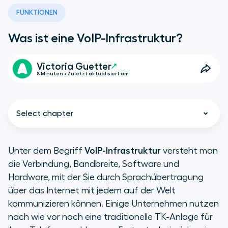
FUNKTIONEN
Was ist eine VoIP-Infrastruktur?
Victoria Guetter
8 Minuten • Zuletzt aktualisiert am
Select chapter
Unter dem Begriff
VoIP-Infrastruktur
versteht man
die Verbindung, Bandbreite, Software und
Was ist VoIP?
Hardware, mit der Sie durch Sprachübertragung
über das Internet mit jedem auf der Welt
Definition von VoIP
kommunizieren können. Einige Unternehmen nutzen
nach wie vor noch eine traditionelle TK-Anlage für
Was Sie bei einer VoIP-