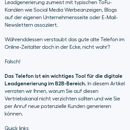
Leadgenerierung zumeist mit typischen ToFu-
Was hat das Telefon mit der
Kanälen wie Social Media Werbeanzeigen, Blogs
digitalen Leadgenerierung zu tun?
auf der eigenen Unternehmensseite oder E-Mail-
Newslettern assoziiert.
Wie funktioniert
Leadgenerierung digital und
Währenddessen verstaubt das gute alte Telefon im
übers Telefon?
Online-Zeitalter doch in der Ecke, nicht wahr?
(1) Definieren Sie Ihre Strategie zur
Falsch!
digitalen Leadgewinnung
Das Telefon ist ein wichtiges Tool für die digitale
(2) Klären Sie die Bedeutung des
Leadgenerierung im B2B-Bereich.
In diesem Artikel
Telefons im Sales-Prozess
verraten wir Ihnen, warum Sie auf diesen
Vertriebskanal nicht verzichten sollten und wie Sie
(3) Erstellen Sie einen wasserdichten
Leitfaden für die telefonische Online-
per Anruf neue potenzielle Kunden generieren
Akquise
können.
(4) Digitale Leadgenerierung übers
Quick links