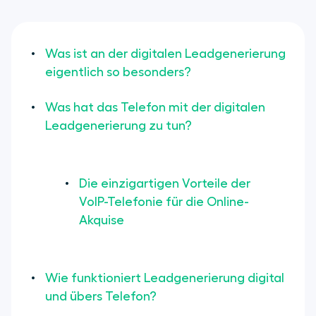
Telefon starten und lernen
Fazit: Digitale Leads übers Telefon
Was ist an der digitalen Leadgenerierung
sind nicht nur möglich, sondern
eigentlich so besonders?
fundamental
Was hat das Telefon mit der digitalen
Leadgenerierung zu tun?
Die einzigartigen Vorteile der
VoIP-Telefonie für die Online-
Akquise
Wie funktioniert Leadgenerierung digital
und übers Telefon?