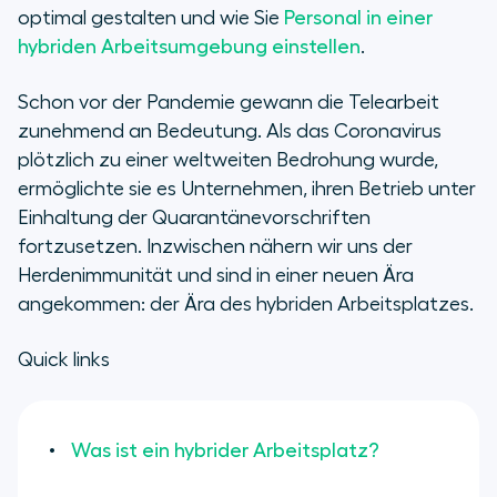
Was sind die Vorteile eines
optimal gestalten und wie Sie
Personal in einer
hybriden Arbeitsplatzes?
hybriden Arbeitsumgebung einstellen
.
Verschiedene Arten hybrider
Schon vor der Pandemie gewann die Telearbeit
Arbeitsplätze
zunehmend an Bedeutung. Als das Coronavirus
plötzlich zu einer weltweiten Bedrohung wurde,
Die richtigen Tools für einen
ermöglichte sie es Unternehmen, ihren Betrieb unter
effektiven hybriden Arbeitsplatz
Einhaltung der Quarantänevorschriften
fortzusetzen. Inzwischen nähern wir uns der
Herdenimmunität und sind in einer neuen Ära
angekommen: der Ära des hybriden Arbeitsplatzes.
Quick links
Was ist ein hybrider Arbeitsplatz?