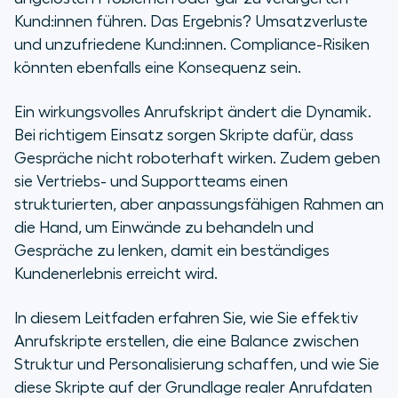
Warum Anrufskripte im Contact
Kund:innen führen. Das Ergebnis? Umsatzverluste
Center unverzichtbar sind
und unzufriedene Kund:innen. Compliance-Risiken
könnten ebenfalls eine Konsequenz sein.
Zehn Schritte zur Erstellung
effektiver Anrufskripte
Ein wirkungsvolles Anrufskript ändert die Dynamik.
Bei richtigem Einsatz sorgen Skripte dafür, dass
Wie Aircall bessere Anrufskripte
Gespräche nicht roboterhaft wirken. Zudem geben
möglich macht
sie Vertriebs- und Supportteams einen
strukturierten, aber anpassungsfähigen Rahmen an
die Hand, um Einwände zu behandeln und
Gespräche zu lenken, damit ein beständiges
Kundenerlebnis erreicht wird.
In diesem Leitfaden erfahren Sie, wie Sie effektiv
Anrufskripte erstellen, die eine Balance zwischen
Struktur und Personalisierung schaffen, und wie Sie
diese Skripte auf der Grundlage realer Anrufdaten