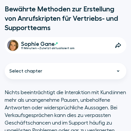
Bewährte Methoden zur Erstellung
von Anrufskripten für Vertriebs- und
Supportteams
Sophie Gane
11 Minuten • Zuletzt aktualisiert am
Select chapter
Nichts beeinträchtigt die Interaktion mit Kund:innen
mehr als unangenehme Pausen, unbeholfene
Kurz und knapp
Antworten oder widersprüchliche Aussagen. Bei
Verkaufsgesprächen kann dies zu verpassten
Was sind Anrufskripte?
Geschäftschancen und im Support häufig zu
ungelösten Problemen oder gar zu verärgerten