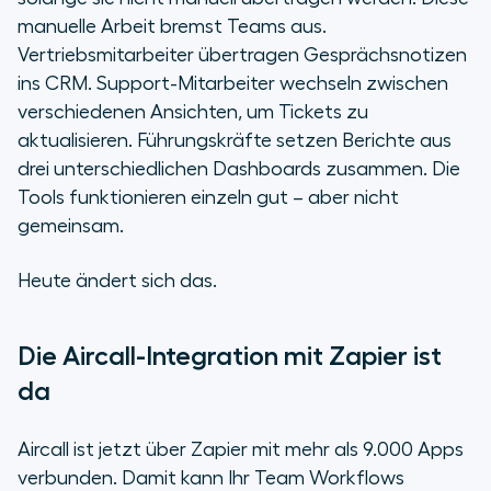
manuelle Arbeit bremst Teams aus.
So legen Sie los
Vertriebsmitarbeiter übertragen Gesprächsnotizen
ins CRM. Support-Mitarbeiter wechseln zwischen
Was Sie heute bereits umsetzen
verschiedenen Ansichten, um Tickets zu
können
aktualisieren. Führungskräfte setzen Berichte aus
drei unterschiedlichen Dashboards zusammen. Die
Verbinden Sie Aircall noch heute
Tools funktionieren einzeln gut – aber nicht
mit Ihrem gesamten Tech-Stack
gemeinsam.
über Zapier
Heute ändert sich das.
Die Aircall-Integration mit Zapier ist
da
Aircall ist jetzt über Zapier mit mehr als 9.000 Apps
verbunden. Damit kann Ihr Team Workflows