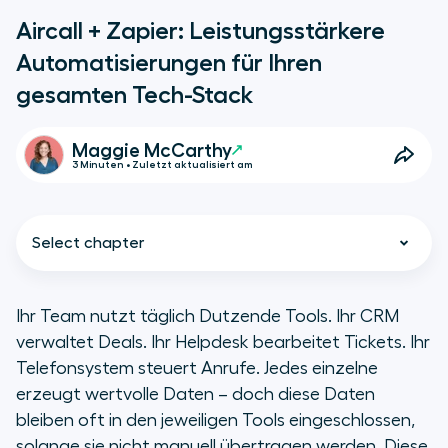
Aircall + Zapier: Leistungsstärkere
Automatisierungen für Ihren
gesamten Tech-Stack
Maggie McCarthy
3 Minuten • Zuletzt aktualisiert am
Select chapter
Ihr Team nutzt täglich Dutzende Tools. Ihr CRM
verwaltet Deals. Ihr Helpdesk bearbeitet Tickets. Ihr
Die Aircall-Integration mit Zapier
Telefonsystem steuert Anrufe. Jedes einzelne
ist da
erzeugt wertvolle Daten – doch diese Daten
bleiben oft in den jeweiligen Tools eingeschlossen,
Was Sie automatisieren können
solange sie nicht manuell übertragen werden. Diese