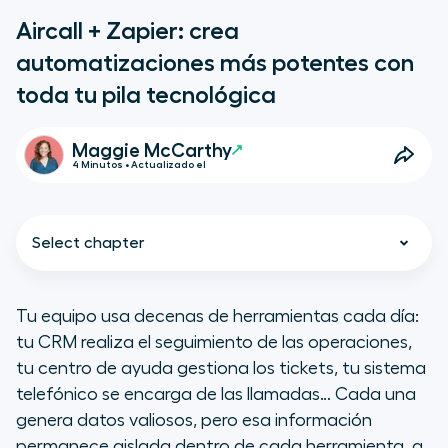
Aircall + Zapier: crea
automatizaciones más potentes con
toda tu pila tecnológica
Maggie McCarthy
4 Minutos • Actualizado el
Select chapter
Tu equipo usa decenas de herramientas cada día:
tu CRM realiza el seguimiento de las operaciones,
Presentamos la integración de
tu centro de ayuda gestiona los tickets, tu sistema
Aircall con Zapier
telefónico se encarga de las llamadas… Cada una
genera datos valiosos, pero esa información
¿Qué puedes automatizar?
permanece aislada dentro de cada herramienta, a