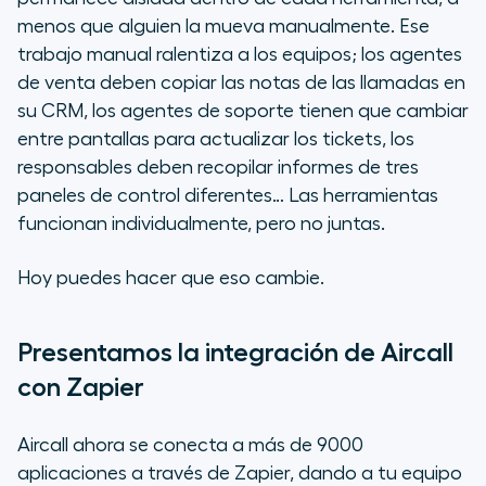
menos que alguien la mueva manualmente. Ese
Cómo empezar
trabajo manual ralentiza a los equipos; los agentes
de venta deben copiar las notas de las llamadas en
¿Qué puedes crear hoy?
su CRM, los agentes de soporte tienen que cambiar
entre pantallas para actualizar los tickets, los
Conecta Aircall con tu pila
responsables deben recopilar informes de tres
tecnológica mediante Zapier hoy
paneles de control diferentes… Las herramientas
mismo
funcionan individualmente, pero no juntas.
Hoy puedes hacer que eso cambie.
Presentamos la integración de Aircall
con Zapier
Aircall ahora se conecta a más de 9000
aplicaciones a través de Zapier, dando a tu equipo