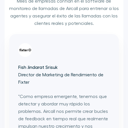
Miles de empresas confían en el software de
monitoreo de llamadas de Aircall para entrenar a los
agentes y asegurar el éxito de las llamadas con los
clientes reales y potenciales.
Fish Jindarat Srisuk
Safiya 
Director de Marketing de Rendimiento de
Respon
Fixter
Too Go
"
Como empresa emergente, tenemos que
"
Mejora
detectar y abordar muy rápido los
comenz
problemas. Aircall nos permite crear bucles
las act
de feedback en tiempo real que realmente
de ven
impulsan nuestro crecimiento y nos
del pan