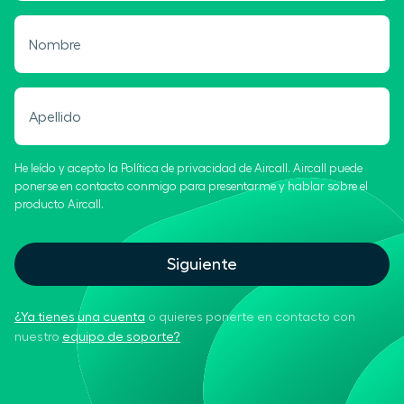
Nombre
Apellido
He leído y acepto la Política de privacidad de Aircall. Aircall puede
ponerse en contacto conmigo para presentarme y hablar sobre el
producto Aircall.
Siguiente
¿Ya tienes una cuenta
o quieres ponerte en contacto con
nuestro
equipo de soporte?