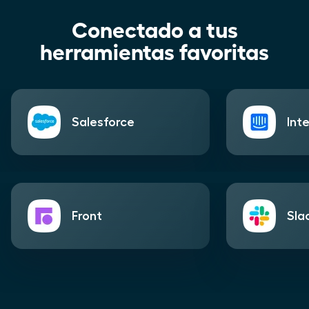
Conectado a tus
herramientas favoritas
Salesforce
Int
Front
Sla