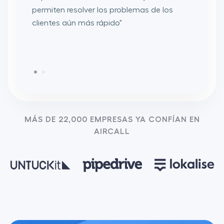
permiten resolver los problemas de los
un ase
clientes aún más rápido
"
ayudó 
de medi
MÁS DE 22,000 EMPRESAS YA CONFÍAN EN
AIRCALL