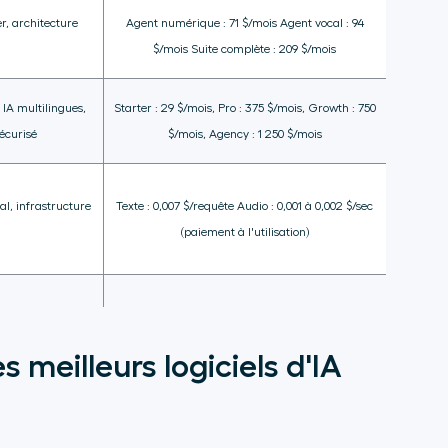
r, architecture
Agent numérique : 71 $/mois Agent vocal : 94
$/mois Suite complète : 209 $/mois
IA multilingues,
Starter : 29 $/mois, Pro : 375 $/mois, Growth : 750
écurisé
$/mois, Agency : 1 250 $/mois
l, infrastructure
Texte : 0,007 $/requête Audio : 0,001 à 0,002 $/sec
(paiement à l'utilisation)
s meilleurs logiciels d'IA