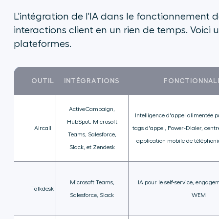
L'intégration de l'IA dans le fonctionnement 
interactions client en un rien de temps. Voici 
plateformes.
OUTIL
INTÉGRATIONS
FONCTIONNAL
ActiveCampaign,
Intelligence d'appel alimentée pa
HubSpot, Microsoft
Aircall
tags d'appel, Power-Dialer, centr
Teams, Salesforce,
application mobile de téléphoni
Slack, et Zendesk
Microsoft Teams,
IA pour le self-service, engag
Talkdesk
Salesforce, Slack
WEM