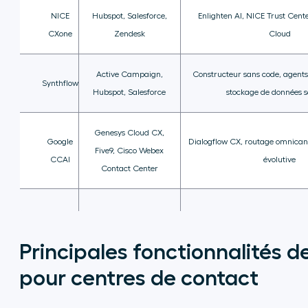
NICE
Hubspot, Salesforce,
Enlighten AI, NICE Trust Cente
CXone
Zendesk
Cloud
Active Campaign,
Constructeur sans code, agents 
Synthflow
Hubspot, Salesforce
stockage de données s
Genesys Cloud CX,
Google
Dialogflow CX, routage omnicana
Five9, Cisco Webex
CCAI
évolutive
Contact Center
Principales fonctionnalités de
pour centres de contact