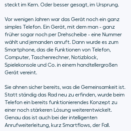
So funktioniert Smartflows
steckt im Kern. Oder besser gesagt, im Ursprung.
Case Study: Wie Tra Tra Travel mit
Vor wenigen Jahren war das Gerät noch ein ganz
smarter Anrufweiterleitung seine
simples Telefon. Ein Gerät, mit dem man - ganz
Kundenreisen im doppelten Sinne
früher sogar noch per Drehscheibe - eine Nummer
verbessern kann
wählt und jemanden anruft. Dann wurde es zum
Smartphone, das die Funktionen von Telefon,
Die Lösung: intelligente
Computer, Taschenrechner, Notizblock,
Anrufweiterleitung
Spielekonsole und Co. in einem handtellergroßen
Mit Smartflows verleiht Ihnen die
Gerät vereint.
Chance, Anrufer in begeisterte
Kunden zu verwandeln
Sie ahnen sicher bereits, was die Gemeinsamkeit ist.
Statt ständig das Rad neu zu erfinden, wurde beim
Telefon ein bereits funktionierendes Konzept zu
einer noch stärkeren Lösung weiterentwickelt.
Genau das ist auch bei der intelligenten
Anrufweiterleitung, kurz Smartflows, der Fall.