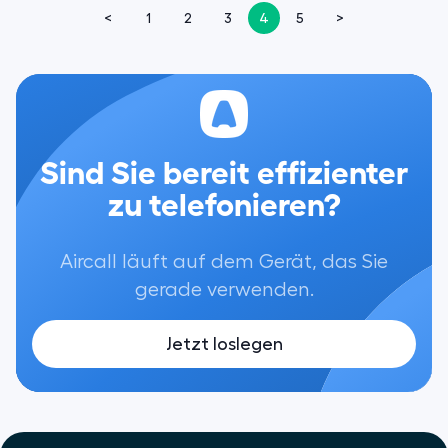
<
1
2
3
4
5
>
Sind Sie bereit effizienter
zu telefonieren?
Aircall läuft auf dem Gerät, das Sie
gerade verwenden.
Jetzt loslegen