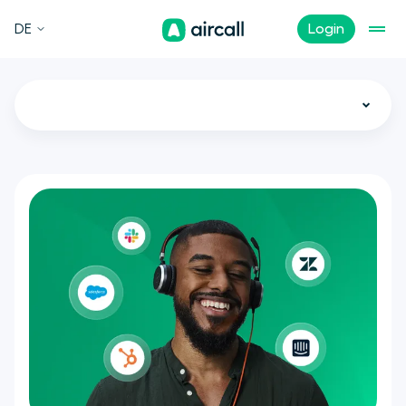
DE
Login
Alle Blogartikel
Callcenter-Software
Funktionen
VoIP-Telefon
Vertrieb
Homeoffice
Neuigkeiten