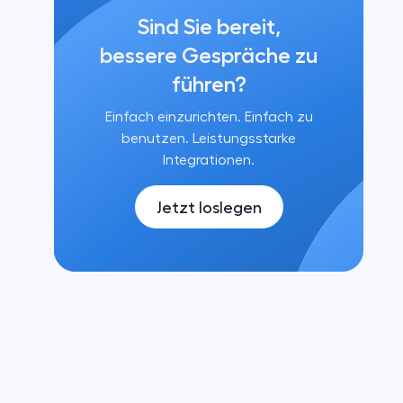
Sind Sie bereit,
bessere Gespräche zu
führen?
Einfach einzurichten. Einfach zu
benutzen. Leistungsstarke
Integrationen.
Jetzt loslegen