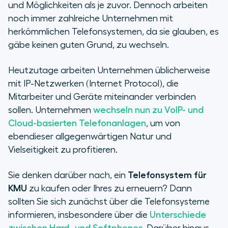
Cloud-basierte Telefone vs.
und Möglichkeiten als je zuvor. Dennoch arbeiten
Festnetztelefone: Das Wichtigste
noch immer zahlreiche Unternehmen mit
zusammengefasst
herkömmlichen Telefonsystemen, da sie glauben, es
gäbe keinen guten Grund, zu wechseln.
Wichtige Funktionen der
Telefonsysteme für KMU
Heutzutage arbeiten Unternehmen üblicherweise
mit IP-Netzwerken (Internet Protocol), die
Geschäftliche Telefonsysteme
Mitarbeiter und Geräte miteinander verbinden
bewerten
sollen. Unternehmen
wechseln nun zu VoIP- und
Cloud-basierten Telefonanlagen
, um von
KMU: eingehende und ausgehende
Anrufe
ebendieser allgegenwärtigen Natur und
Vielseitigkeit zu profitieren.
Sie denken darüber nach, ein
Telefonsystem für
KMU
zu kaufen oder Ihres zu erneuern? Dann
sollten Sie sich zunächst über die Telefonsysteme
informieren, insbesondere über die
Unterschiede