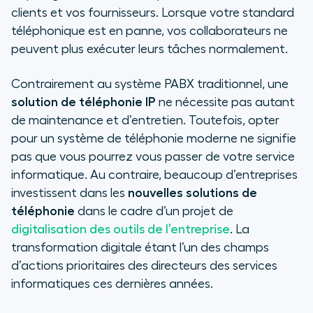
téléphonie
clients et vos fournisseurs. Lorsque votre standard
téléphonique est en panne, vos collaborateurs ne
Comment fonctionne une solution
peuvent plus exécuter leurs tâches normalement.
de téléphonie VoIP ?
Contrairement au système PABX traditionnel, une
Pourquoi la téléphonie IP est de
solution de téléphonie IP
ne nécessite pas autant
plus en plus plébiscitée par les DSI
de maintenance et d’entretien. Toutefois, opter
?
pour un système de téléphonie moderne ne signifie
Principaux avantages de
pas que vous pourrez vous passer de votre service
téléphonie VoIP pour votre service
informatique. Au contraire, beaucoup d’entreprises
informatique
investissent dans les
nouvelles solutions de
téléphonie
dans le cadre d’un projet de
digitalisation des outils de l’entreprise
. La
transformation digitale étant l’un des champs
d’actions prioritaires des directeurs des services
informatiques ces dernières années.