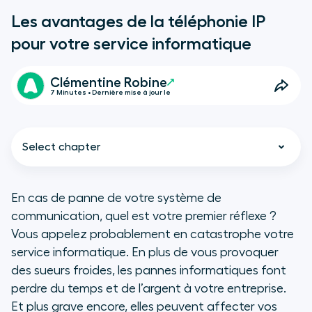
Les avantages de la téléphonie IP
pour votre service informatique
Clémentine Robine
7 Minutes • Dernière mise à jour le
Select chapter
En cas de panne de votre système de
communication, quel est votre premier réflexe ?
Le rôle des responsables
Vous appelez probablement en catastrophe votre
informatiques dans la gestion du
service informatique. En plus de vous provoquer
réseau téléphonique
des sueurs froides, les pannes informatiques font
perdre du temps et de l’argent à votre entreprise.
Choisir le bon système de
Et plus grave encore, elles peuvent affecter vos