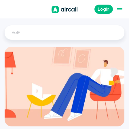
Login
VoIP