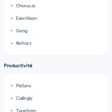
Chorus.ai
ExecVision
Gong
Refract
Productivité
PieSync
Callingly
Typeform