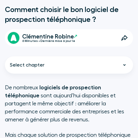
Comment choisir le bon logiciel de
prospection téléphonique ?
Clémentine Robine
6 Minutes • Dernière mise à jour le
Select chapter
De nombreux
logiciels de prospection
téléphonique
sont aujourd’hui disponibles et
Bien choisir son logiciel de
partagent le même objectif : améliorer la
prospection téléphonique :
performance commerciale des entreprises et les
quelques points essentiels
amener à générer plus de revenus.
Privilégiez la simplicité d’utilisation.
Mais chaque solution de prospection téléphonique