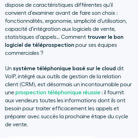
dispose de caractéristiques différentes qu’il
Choisissez une solution adaptée à la
convient d’examiner avant de faire son choix :
taille de votre entreprise.
fonctionnalités, ergonomie, simplicité d’utilisation,
capacité d’intégration aux logiciels de vente,
Pensez aux intégrations avec vos
statistiques d’appels… Comment
trouver le bon
outils existants.
logiciel de téléprospection
pour ses équipes
commerciales ?
Misez sur la flexibilité.
Un
système téléphonique basé sur le cloud
dit
Assurez-vous de bénéficier d’une
VoIP, intégré aux outils de gestion de la relation
assistance.
client (CRM), est désormais un incontournable pour
Logiciel de prospection
une
prospection téléphonique réussie
: il fournit
téléphonique : quelles
aux vendeurs toutes les informations dont ils ont
fonctionnalités ?
besoin pour traiter efficacement les appels et
préparer avec succès la prochaine étape du cycle
Intégration : comment aller plus
de vente.
loin dans la prospection
téléphonique ?