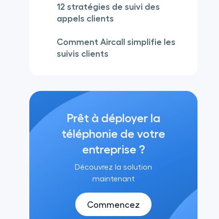
12 stratégies de suivi des
appels clients
Comment Aircall simplifie les
suivis clients
Prêt à déployer la
téléphonie de votre
entreprise ?
Découvrez la solution
maintenant
Commencez