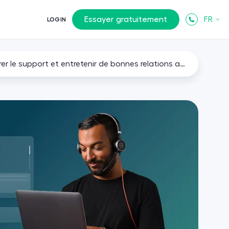
Essayer gratuitement
FR
LOGIN
12 stratégies de suivi des appels ayant fait leurs preuves pour booster les ventes, améliorer le support et entretenir de bonnes relations avec vos contacts