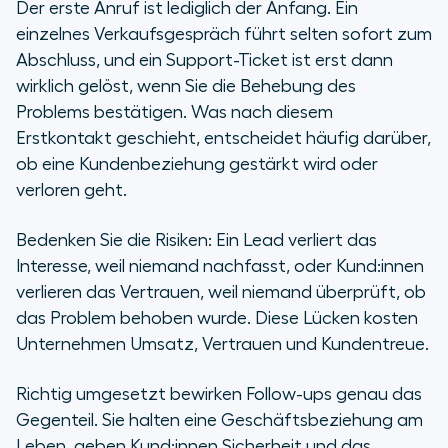
Der erste Anruf ist lediglich der Anfang. Ein
einzelnes Verkaufsgespräch führt selten sofort zum
Kurz und knapp
Abschluss, und ein Support-Ticket ist erst dann
wirklich gelöst, wenn Sie die Behebung des
Was ist ein Follow-up nach einem
Problems bestätigen. Was nach diesem
Kundenanruf?
Erstkontakt geschieht, entscheidet häufig darüber,
ob eine Kundenbeziehung gestärkt wird oder
Warum sind Follow-ups so wichtig?
verloren geht.
Zwölf Strategien für Follow-ups
Bedenken Sie die Risiken: Ein Lead verliert das
nach einem Kundenanruf
Interesse, weil niemand nachfasst, oder Kund:innen
verlieren das Vertrauen, weil niemand überprüft, ob
Wie Aircall Follow-ups mit Kunden
das Problem behoben wurde. Diese Lücken kosten
optimiert
Unternehmen Umsatz, Vertrauen und Kundentreue.
Richtig umgesetzt bewirken Follow-ups genau das
Gegenteil. Sie halten eine Geschäftsbeziehung am
Leben, geben Kund:innen Sicherheit und das