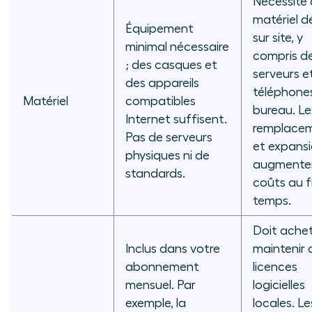
Nécessite
matériel d
Équipement
sur site, y
minimal nécessaire
compris d
; des casques et
serveurs e
des appareils
téléphone
Matériel
compatibles
bureau. Le
Internet suffisent.
remplace
Pas de serveurs
et expans
physiques ni de
augmenten
standards.
coûts au fi
temps.
Doit achet
Inclus dans votre
maintenir 
abonnement
licences
mensuel. Par
logicielles
exemple, la
locales. Le