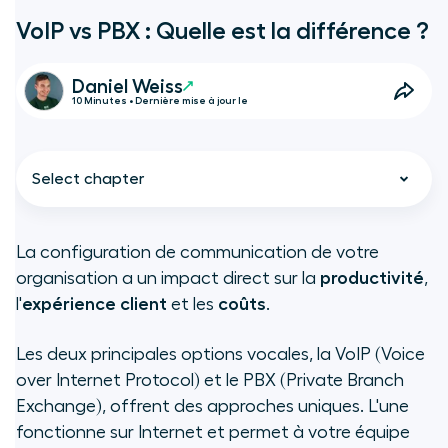
VoIP vs PBX : Quelle est la différence ?
Daniel Weiss
10 Minutes • Dernière mise à jour le
Select chapter
La configuration de communication de votre
organisation a un impact direct sur la
productivité
,
TL;DR
l'
expérience client
et les
coûts
.
Que sont les systèmes
Les deux principales options vocales, la VoIP (Voice
téléphoniques VoIP et PBX ?
over Internet Protocol) et le PBX (Private Branch
Exchange), offrent des approches uniques. L'une
Comparaison des technologies
fonctionne sur Internet et permet à votre équipe
PBX et VoIP