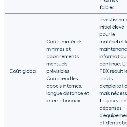
Internet
faibles.
Investissem
initial élevé
pour le
Coûts matériels
matériel et 
minimes et
maintenan
abonnements
informatiqu
mensuels
continue. L'
Coût global
prévisibles.
PBX réduit l
Comprend les
coûts
appels internes,
d'exploitati
longue distance et
mais nécess
internationaux.
toujours de
dépenses
d'équipeme
et d'entreti