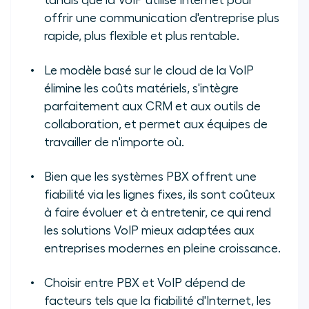
tandis que la VoIP utilise Internet pour
sur VoIP vs PBX
offrir une communication d'entreprise plus
rapide, plus flexible et plus rentable.
Le modèle basé sur le cloud de la VoIP
élimine les coûts matériels, s'intègre
parfaitement aux CRM et aux outils de
collaboration, et permet aux équipes de
travailler de n'importe où.
Bien que les systèmes PBX offrent une
fiabilité via les lignes fixes, ils sont coûteux
à faire évoluer et à entretenir, ce qui rend
les solutions VoIP mieux adaptées aux
entreprises modernes en pleine croissance.
Choisir entre PBX et VoIP dépend de
facteurs tels que la fiabilité d'Internet, les