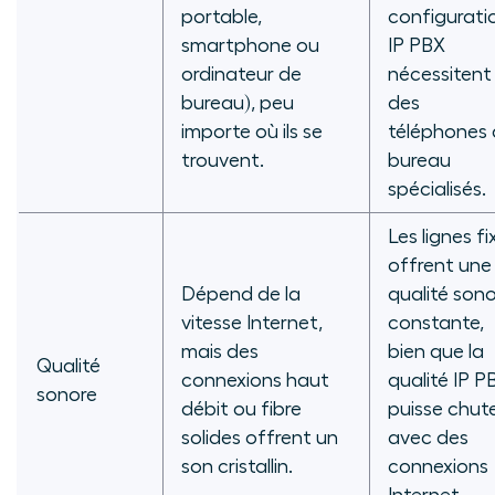
portable,
configurati
smartphone ou
IP PBX
ordinateur de
nécessitent
bureau), peu
des
importe où ils se
téléphones
trouvent.
bureau
spécialisés.
Les lignes fi
offrent une
Dépend de la
qualité son
vitesse Internet,
constante,
mais des
bien que la
Qualité
connexions haut
qualité IP P
sonore
débit ou fibre
puisse chut
solides offrent un
avec des
son cristallin.
connexions