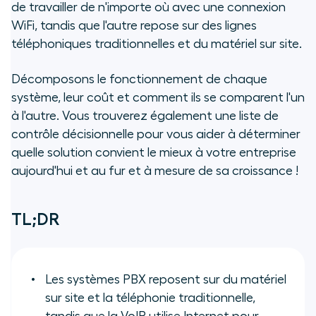
de travailler de n'importe où avec une connexion
WiFi, tandis que l'autre repose sur des lignes
Comparaison approfondie des
téléphoniques traditionnelles et du matériel sur site.
coûts
Décomposons le fonctionnement de chaque
Autres facteurs à garder à l'esprit
système, leur coût et comment ils se comparent l'un
lors du choix entre VoIP et PBX
à l'autre. Vous trouverez également une liste de
contrôle décisionnelle pour vous aider à déterminer
Liste de contrôle décisionnelle :
Choisissez le système
quelle solution convient le mieux à votre entreprise
téléphonique adapté à votre
aujourd'hui et au fur et à mesure de sa croissance !
entreprise
TL;DR
Choisissez un système
téléphonique professionnel qui
évoluera sans effort avec vos
besoins
Les systèmes PBX reposent sur du matériel
sur site et la téléphonie traditionnelle,
Questions fréquemment posées