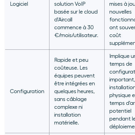
Logiciel
solution VoIP
mises à jou
basée sur le cloud
nouvelles
d'Aircall
fonctionna
commence à 30
ont souve
€/mois/utilisateur.
coût
supplémen
Implique u
Rapide et peu
temps de
coûteuse. Les
configura
équipes peuvent
important
être intégrées en
installatio
Configuration
quelques heures,
physique e
sans câblage
temps d'ar
complexe ni
potentiel
installation
pendant l
matérielle.
déploieme