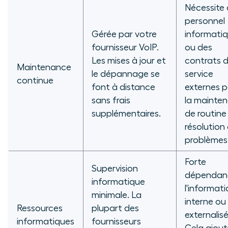
Nécessite
personnel
Gérée par votre
informati
fournisseur VoIP.
ou des
Les mises à jour et
contrats 
Maintenance
le dépannage se
service
continue
font à distance
externes 
sans frais
la mainte
supplémentaires.
de routine 
résolution
problèmes
Forte
Supervision
dépendan
informatique
l'informat
minimale. La
interne ou
Ressources
plupart des
externalisé
informatiques
fournisseurs