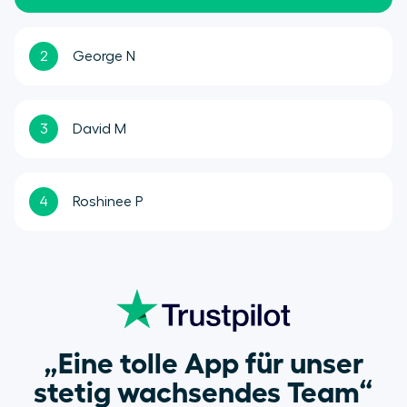
2
George N
3
David M
4
Roshinee P
„Eine tolle App für unser
stetig wachsendes Team“