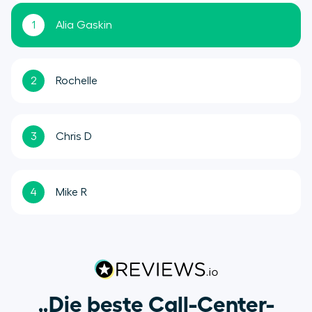
1
Alia Gaskin
2
Rochelle
3
Chris D
4
Mike R
„Die beste Call-Center-