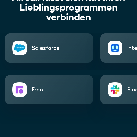
Lieblingsprogrammen
verbinden
Salesforce
Int
Front
Sla