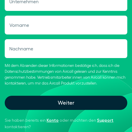
Unternehmen
Vorname
Nachname
Mit dem Absenden dieser Informationen bestätige ich, dass ich die
Datenschutzbestimmungen von Aircall gelesen und zur Kenntnis
genommen habe. Vertriebsmitarbeiter:innen von Aircall können mich
kontaktieren, um mir das Aircall Produkt vorzustellen.
Weiter
Konto
Support
Sie haben bereits ein
oder möchten den
kontaktieren?