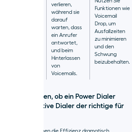
Nutzen Sie
verlieren,
Funktionen wie
während sie
Voicemail
darauf
Zeitaufwand
Drop, um
warten, dass
bei Nicht-
Ausfallzeiten
ein Anrufer
Antworten
zu minimieren
antwortet,
und den
und beim
Schwung
Hinterlassen
beizubehalten.
von
Voicemails.
Wie Sie wissen, ob ein Power Dialer
oder Predictive Dialer der richtige für
Sie ist
Sales Dialer können die Effizienz dramatisch