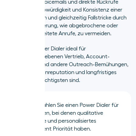
Personalisierte Voicemails und direkte Rückrufe
helfen, die Glaubwürdigkeit und Konsistenz einer
Marke zu stärken und gleichzeitig Fallstricke durch
Überautomatisierung, wie abgebrochene oder
falsch weitergeleitete Anrufe, zu vermeiden.
Dies macht Power Dialer ideal für
beziehungsgetriebenen Vertrieb, Account-
Management und andere Outreach-Bemühungen,
bei denen Markenreputation und langfristiges
Vertrauen am wichtigsten sind.
TL;DR:
Wählen Sie einen Power Dialer für
Kampagnen, bei denen qualitative
Gespräche und personalisiertes
Engagement Priorität haben.