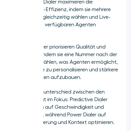
Predictive Dialer maximieren die
Outbound-Effizienz, indem sie mehrere
Häufig gestellte Fragen zu Power
Nummern gleichzeitig wählen und Live-
Dialer vs. Predictive Dialer
Anrufe mit verfügbaren Agenten
verbinden.
Power Dialer priorisieren Qualität und
Kontrolle, indem sie eine Nummer nach der
anderen wählen, was Agenten ermöglicht,
Gespräche zu personalisieren und stärkere
Beziehungen aufzubauen.
Der Hauptunterschied zwischen den
beiden liegt im Fokus: Predictive Dialer
optimieren auf Geschwindigkeit und
Skalierung, während Power Dialer auf
Personalisierung und Kontext optimieren.