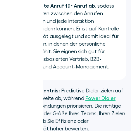
Kontaktliste Anruf für Anruf ab
, sodass
sich Agenten zwischen den Anrufen
vorbereiten und jede Interaktion
maßschneidern können. Er ist auf Kontrolle
und Qualität ausgelegt und somit ideal für
Situationen, in denen der persönliche
Kontext zählt. Sie eignen sich gut für
beziehungsbasierten Vertrieb, B2B-
Outreach und Account-Management.
Wichtigste Erkenntnis:
Predictive Dialer zielen auf
maximale Reichweite ab, während
Power Dialer
bewusstere Verbindungen priorisieren. Die richtige
Wahl hängt von der Größe Ihres Teams, Ihren Zielen
und davon ab, ob Sie Effizienz oder
Gesprächsqualität höher bewerten.