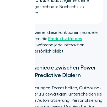
Voicemail Drop:
Erlaubt Agenten, eine
vorab aufgezeichnete Nachricht zu
hinterlassen.
Zusammen reduzieren diese Funktionen manuelle
Arbeit und steigern die
Produktivität des
Vertriebsteams
, während jede Interaktion
informiert und persönlich bleibt.
Hauptunterschiede zwischen Power
Dialern und Predictive Dialern
Obwohl beide Lösungen Teams helfen, Outbound-
Anrufe effizienter zu bewältigen, unterscheiden sie
sich darin, wie sie Automatisierung, Personalisierung
und Skalierung ausbalancieren. Das Verständnis