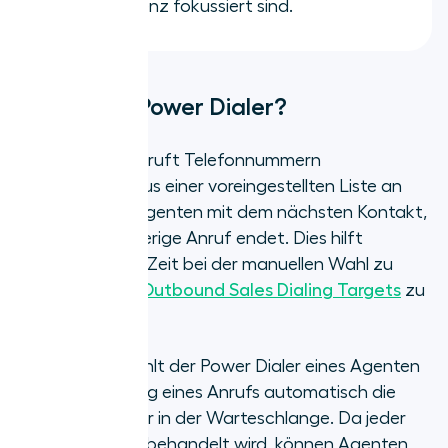
auf Effizienz fokussiert sind.
Was ist ein Power Dialer?
Ein Power Dialer ruft Telefonnummern
nacheinander aus einer voreingestellten Liste an
und verbindet Agenten mit dem nächsten Kontakt,
sobald der vorherige Anruf endet. Dies hilft
Vertriebsteams, Zeit bei der manuellen Wahl zu
sparen, um ihre
Outbound Sales Dialing Targets
zu
erreichen.
Zum Beispiel wählt der Power Dialer eines Agenten
nach Beendigung eines Anrufs automatisch die
nächste Nummer in der Warteschlange. Da jeder
Anruf individuell behandelt wird, können Agenten