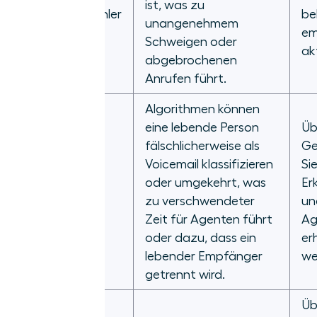
ist, was zu
Vorhersagefehler
be
unangenehmem
em
Schweigen oder
ak
abgebrochenen
Anrufen führt.
Algorithmen können
eine lebende Person
Üb
fälschlicherweise als
Ge
Voicemail klassifizieren
Sie
Fehler bei der
oder umgekehrt, was
Er
Voicemail-
zu verschwendeter
un
Erkennung
Zeit für Agenten führt
Ag
oder dazu, dass ein
er
lebender Empfänger
we
getrennt wird.
Üb