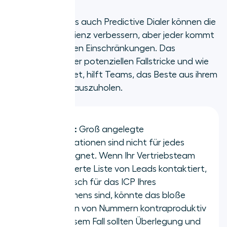
Sowohl Power als auch Predictive Dialer können die
Outbound-Effizienz verbessern, aber jeder kommt
mit seinen eigenen Einschränkungen. Das
Verständnis dieser potenziellen Fallstricke und wie
man sie vermeidet, hilft Teams, das Beste aus ihrem
Dialer-Setup herauszuholen.
Profi-Tipp:
Groß angelegte
Anrufoperationen sind nicht für jedes
Team geeignet. Wenn Ihr Vertriebsteam
eine kuratierte Liste von Leads kontaktiert,
die spezifisch für das ICP Ihres
Unternehmens sind, könnte das bloße
Durchjagen von Nummern kontraproduktiv
sein. In diesem Fall sollten Überlegung und