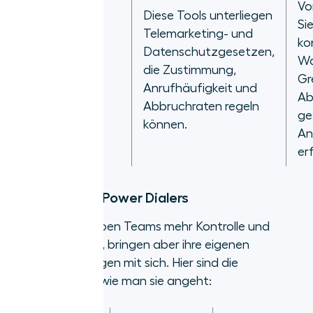
Vo
Diese Tools unterliegen
Si
Telemarketing- und
ko
Datenschutzgesetzen,
Compliance-
Wa
die Zustimmung,
Risiken
Gr
Anrufhäufigkeit und
Ab
Abbruchraten regeln
ge
können.
An
erf
Nachteile des Power Dialers
Power Dialer geben Teams mehr Kontrolle und
Personalisierung, bringen aber ihre eigenen
Herausforderungen mit sich. Hier sind die
häufigsten und wie man sie angeht: