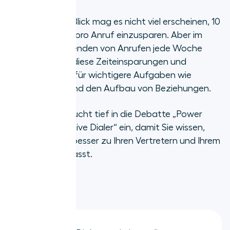
Power Dialer und Predictive Dialer:
Auf den ersten Blick mag es nicht viel erscheinen, 10
Ein Vergleich
bis 15 Sekunden pro Anruf einzusparen. Aber im
Laufe von Tausenden von Anrufen jede Woche
Hauptunterschiede zwischen
summieren sich diese Zeiteinsparungen und
Power Dialern und Predictive
schaffen Raum für wichtigere Aufgaben wie
Dialern
Weiterbildung und den Aufbau von Beziehungen.
Potenzielle Nachteile von Power
Dieser Artikel taucht tief in die Debatte „Power
Dialern und Predictive Dialern und
wie man sie vermeidet
Dialer vs. Predictive Dialer“ ein, damit Sie wissen,
welche Lösung besser zu Ihren Vertretern und Ihrem
Wie Sie wissen, ob ein Power Dialer
Unternehmen passt.
oder Predictive Dialer der richtige
für Sie ist
TL;DR
Automatisieren Sie das Sales
Dialing, um Effizienz und Umsatz
zu steigern