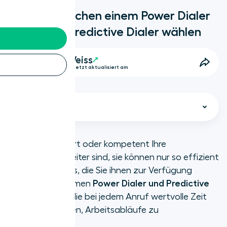
Wie Sie zwischen einem Power Dialer
und einem Predictive Dialer wählen
Daniel Weiss
8 Minuten • Zuletzt aktualisiert am
Select chapter
Egal wie motiviert oder kompetent Ihre
Vertriebsmitarbeiter sind, sie können nur so effizient
TL;DR
sein wie die Tools, die Sie ihnen zur Verfügung
stellen. Hier kommen
Power Dialer und Predictive
Was ist ein Predictive Dialer?
Dialer
ins Spiel, die bei jedem Anruf wertvolle Zeit
sparen und helfen, Arbeitsabläufe zu
Was ist ein Power Dialer?
beschleunigen.