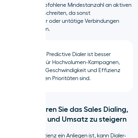
Ihr Team die empfohlene Mindestanzahl an aktiven
Benutzern überschreiten, da sonst
Vorhersagefehler oder untätige Verbindungen
auftreten können.
TL;DR:
Ein Predictive Dialer ist besser
geeignet für Hochvolumen-Kampagnen,
bei denen Geschwindigkeit und Effizienz
die obersten Prioritäten sind.
Automatisieren Sie das Sales Dialing,
um Effizienz und Umsatz zu steigern
Wenn Anrufeffizienz ein Anliegen ist, kann Dialer-