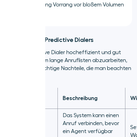
Vorbereitung Vorrang vor bloßem Volumen
haben.
Nachteile des Predictive Dialers
Obwohl Predictive Dialer hocheffizient und gut
geeignet sind, um lange Anruflisten abzuarbeiten,
gibt es einige wichtige Nachteile, die man beachten
sollte:
Häufiger
Beschreibung
Wi
Nachteil
Das System kann einen
Anruf verbinden, bevor
Se
ein Agent verfügbar
Wa