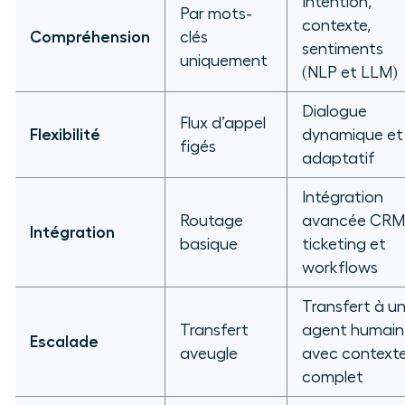
Intention,
Par mots-
contexte,
Compréhension
clés
sentiments
uniquement
(NLP et LLM)
Dialogue
Flux d’appel
Flexibilité
dynamique et
figés
adaptatif
Intégration
Routage
avancée CRM
Intégration
basique
ticketing et
workflows
Transfert à u
Transfert
agent humain
Escalade
aveugle
avec context
complet