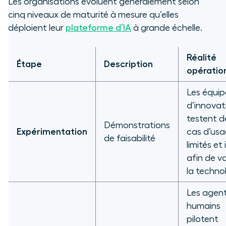
Les organisations évoluent généralement selon
cinq niveaux de maturité à mesure qu’elles
déploient leur
plateforme d’IA
à grande échelle.
Réalité
Étape
Description
opératio
Les équip
d’innovat
testent d
Démonstrations
Expérimentation
cas d’us
de faisabilité
limités et 
afin de va
la techno
Les agen
humains
pilotent