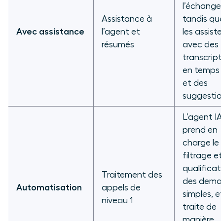
l’échange
Assistance à
tandis que
Avec assistance
l’agent et
les assist
résumés
avec des
transcrip
en temps 
et des
suggestio
L’agent I
prend en
charge le
filtrage et
qualifica
Traitement des
des dem
Automatisation
appels de
simples, e
niveau 1
traite de
manière