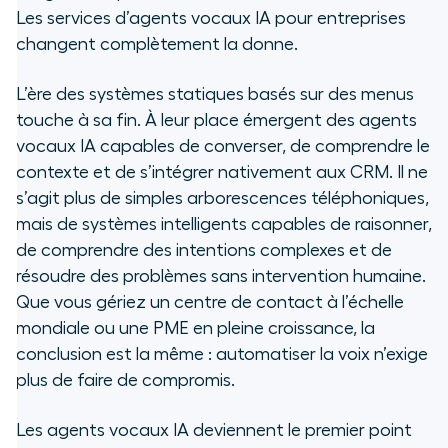
Les services d’agents vocaux IA pour entreprises
Que sont les agents vocaux IA ?
changent complètement la donne.
En quoi les agents vocaux IA
L’ère des systèmes statiques basés sur des menus
diffèrent-ils des systèmes SVI
touche à sa fin. À leur place émergent des agents
traditionnels ?
vocaux IA capables de converser, de comprendre le
contexte et de s’intégrer nativement aux CRM. Il ne
Comment fonctionne la
s’agit plus de simples arborescences téléphoniques,
technologie des agents
vocaux IA ?
mais de systèmes intelligents capables de raisonner,
de comprendre des intentions complexes et de
Comment les organisations
résoudre des problèmes sans intervention humaine.
progressent avec les agents
Que vous gériez un centre de contact à l’échelle
vocaux IA
mondiale ou une PME en pleine croissance, la
conclusion est la même : automatiser la voix n’exige
Quels sont les principaux cas
plus de faire de compromis.
d’usage spécifiques des agents
vocaux IA ?
Les agents vocaux IA deviennent le premier point