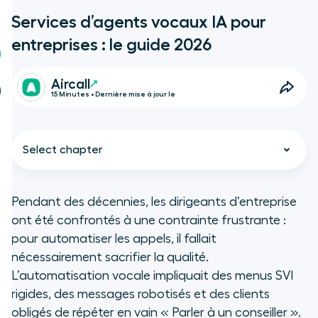
Services d’agents vocaux IA pour
entreprises : le guide 2026
Aircall
15 Minutes • Dernière mise à jour le
Select chapter
Pendant des décennies, les dirigeants d’entreprise
ont été confrontés à une contrainte frustrante :
pour automatiser les appels, il fallait
Ce que nous sommes
nécessairement sacrifier la qualité.
À retenir
L’automatisation vocale impliquait des menus SVI
rigides, des messages robotisés et des clients
En résumé
obligés de répéter en vain « Parler à un conseiller ».