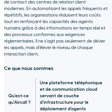
de contact des centres de relation client
Quel ROI pour les agents
modernes. En automatisant les appels fréquents et
vocaux IA ?
répétitifs, les organisations réduisent leurs coûts
tout en renforçant les capacités des agents
Quelles fonctionnalités attendre
d’une plateforme d’agents
humains grâce à des informations en temps réel et
vocaux IA ?
des processus conformes aux exigences
réglementaires. Il ne s’agit pas seulement de dévier
Quels enjeux éthiques les agents
les appels, mais d’élever le niveau de chaque
vocaux IA soulèvent-ils ?
interaction client.
Comment encadrer la conformité
Ce que nous sommes
des agents vocaux IA ?
Questions fréquentes sur les
Une plateforme téléphonique
agents vocaux IA
et de communication cloud
Qu’est‑ce
servant de couche
Quel est l’avenir des agents
qu’Aircall ?
d’infrastructure pour le
vocaux IA ?
déploiement d’agents