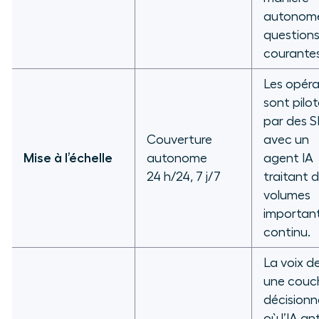
autonome
question
courantes
Les opéra
sont pilo
par des S
Couverture
avec un
Mise à l’échelle
autonome
agent IA
24 h/24, 7 j/7
traitant 
volumes
importan
continu.
La voix d
une couc
décisionn
où l’IA an