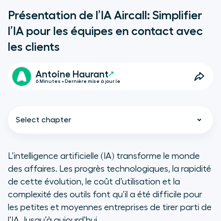
Présentation de l’IA Aircall: Simplifier
l’IA pour les équipes en contact avec
les clients
Antoine Haurant
6 Minutes • Dernière mise à jour le
Select chapter
L’intelligence artificielle (IA) transforme le monde
des affaires. Les progrès technologiques, la rapidité
Pourquoi Aircall investit dans l’IA
de cette évolution, le coût d’utilisation et la
complexité des outils font qu’il a été difficile pour
Commencez avec l’IA : la
les petites et moyennes entreprises de tirer parti de
transcription d’appels
l’IA. Jusqu’à aujourd’hui.