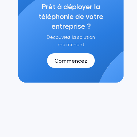
Prêt à déployer la
téléphonie de votre
entreprise ?
Découvrez la solution
maintenant
Commencez