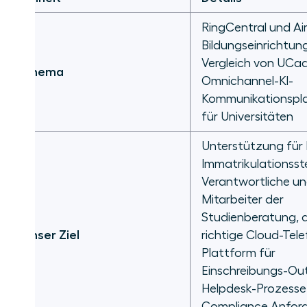
LMS- und CRM-Integrationen:
RingCentral und Air
Canvas, Blackboard, Salesforce,
Bildungseinrichtun
HubSpot
Vergleich von UCa
Thema
Omnichannel-KI-
Vergleich zwischen Omnichannel-
Studenteninteraktionen und
Kommunikationspl
campusweitem UCaaS
für Universitäten
Unterstützung für 
Power Dialer und
Kampagnenmanagement für die
Immatrikulationsstel
Einschreibung
Verantwortliche u
Mitarbeiter der
Sicherheit, FERPA-Compliance und
Studienberatung, d
Data Governance
Unser Ziel
richtige Cloud-Tele
Plattform für
Überlegungen zu Preisgestaltung
Einschreibungs-Ou
und Bereitstellung für
Helpdesk-Prozesse
Universitäten
Compliance Anfor