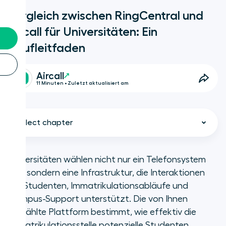
Vergleich zwischen RingCentral und
Aircall für Universitäten: Ein
Kaufleitfaden
Aircall
11 Minuten • Zuletzt aktualisiert am
Select chapter
Universitäten wählen nicht nur ein Telefonsystem
aus, sondern eine Infrastruktur, die Interaktionen
Kurz und knapp
mit Studenten, Immatrikulationsabläufe und
Campus-Support unterstützt. Die von Ihnen
Was ist RingCentral und wie
gewählte Plattform bestimmt, wie effektiv die
verwenden Universitäten die
Immatrikulationsstelle potenzielle Studenten