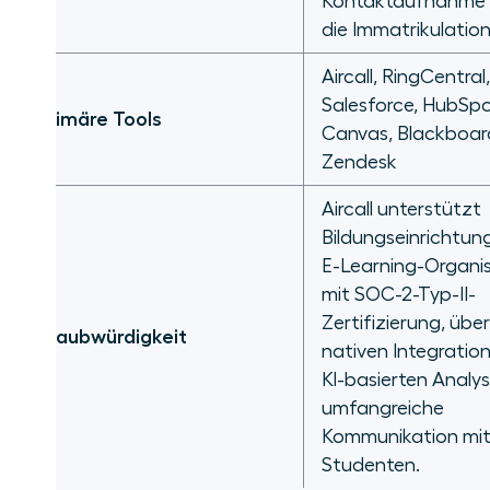
Kontaktaufnahme 
die Immatrikulatio
Aircall, RingCentral,
Salesforce, HubSpo
Primäre Tools
Canvas, Blackboar
Zendesk
Aircall unterstützt
Bildungseinrichtun
E-Learning-Organi
mit SOC-2-Typ-II-
Zertifizierung, übe
Glaubwürdigkeit
nativen Integratio
KI-basierten Analys
umfangreiche
Kommunikation mi
Studenten.