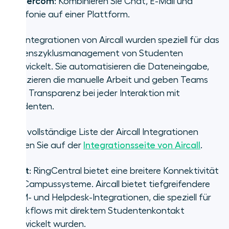
•
Intercom
: Kombinieren Sie Chat, E-Mail und
Telefonie auf einer Plattform.
Die Integrationen von Aircall wurden speziell für das
Lebenszyklusmanagement von Studenten
entwickelt. Sie automatisieren die Dateneingabe,
reduzieren die manuelle Arbeit und geben Teams
volle Transparenz bei jeder Interaktion mit
Studenten.
Eine vollständige Liste der Aircall Integrationen
finden Sie auf der
Integrationsseite von Aircall
.
Fazit
: RingCentral bietet eine breitere Konnektivität
für Campussysteme. Aircall bietet tiefgreifendere
CRM- und Helpdesk-Integrationen, die speziell für
Workflows mit direktem Studentenkontakt
entwickelt wurden.