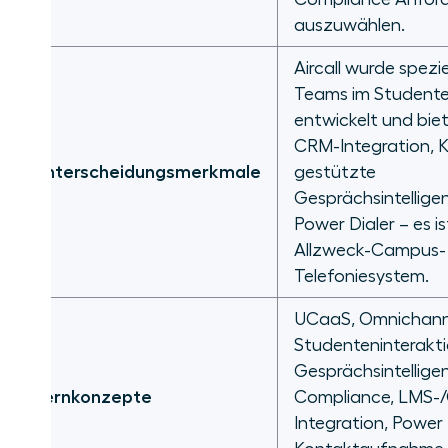
auszuwählen.
Häufig gestellte Fragen
Aircall wurde spezie
Auswahl der richtigen Plattform
Teams im Student
für die Anforderungen Ihrer
entwickelt und bie
Universität
CRM-Integration, K
Unterscheidungsmerkmale
gestützte
Gesprächsintellige
Power Dialer – es is
Allzweck-Campus-
Telefoniesystem.
UCaaS, Omnichann
Studenteninterakt
Gesprächsintellige
Kernkonzepte
Compliance, LMS-
Integration, Power 