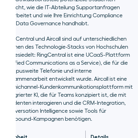
Lösung?
erreicht, wie die IT-Abteilung Supportanfragen
bearbeitet und wie Ihre Einrichtung Compliance
Was ist Aircall und wie verwenden
und Data Governance handhabt.
Universitäten die Lösung?
RingCentral und Aircall sind auf unterschiedlichen
Vergleich zwischen Unified
Ebenen des Technologie-Stacks von Hochschulen
Communications vs. Plattformen
angesiedelt: RingCentral ist eine UCaaS-Plattform
für Mensch-KI Kommunikation im
(Unified Communications as a Service), die für die
Hochschulbereich
campusweite Telefonie und interne
Vergleich zwischen RingCentral
Zusammenarbeit entwickelt wurde. Aircall ist eine
und Aircall für Einschreibung und
Omnichannel-Kundenkommunikationsplattform mit
Kontaktaufnahme rund um die
integrierter KI, die für Teams konzipiert ist, die mit
Immatrikulation
Studenten interagieren und die CRM-Integration,
Conversation Intelligence sowie Tools für
Vergleich zwischen RingCentral
Outbound-Kampagnen benötigen.
und Aircall für IT-Helpdesks und
Studentensupport
Einheit
Details