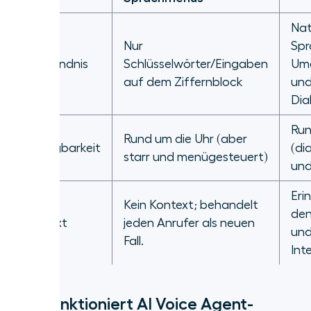
Nat
Nur
Spr
Verständnis
Schlüsselwörter/Eingaben
Um
auf dem Ziffernblock
un
Dia
Run
Rund um die Uhr (aber
Verfügbarkeit
(di
starr und menügesteuert)
und
Eri
Kein Kontext; behandelt
den
Kontext
jeden Anrufer als neuen
und
Fall.
Int
Wie funktioniert AI Voice Agent-