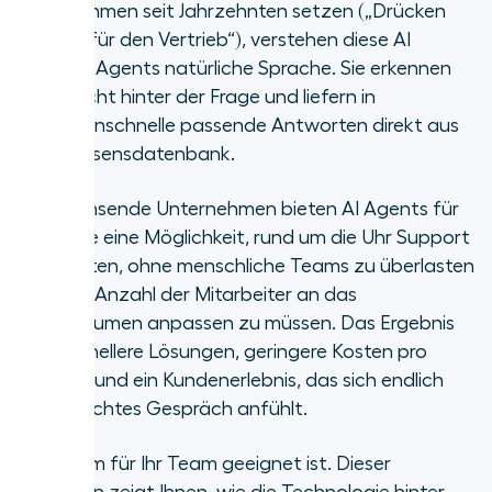
Unternehmen seit Jahrzehnten setzen („Drücken
Wie sich AI Voice Agents von
Sie die 1 für den Vertrieb“), verstehen diese AI
herkömmlichen Sprachmenüs
Support Agents natürliche Sprache. Sie erkennen
unterscheiden
die Absicht hinter der Frage und liefern in
Sekundenschnelle passende Antworten direkt aus
Wie funktioniert AI Voice Agent-
Ihrer Wissensdatenbank.
Technologie?
Für wachsende Unternehmen bieten AI Agents für
Die drei wichtigsten
Telefonie eine Möglichkeit, rund um die Uhr Support
geschäftlichen Anwendungsfälle
anzubieten, ohne menschliche Teams zu überlasten
für AI Voice Agents
oder die Anzahl der Mitarbeiter an das
Warum lohnen sich
Anrufvolumen anpassen zu müssen. Das Ergebnis
AI Voice Agents?
sind schnellere Lösungen, geringere Kosten pro
Kontakt und ein Kundenerlebnis, das sich endlich
Häufig gestellte Fragen
wie ein echtes Gespräch anfühlt.
Die Zukunft der telefonischen
Plattform für Ihr Team geeignet ist. Dieser
Kommunikation ist automatisiert