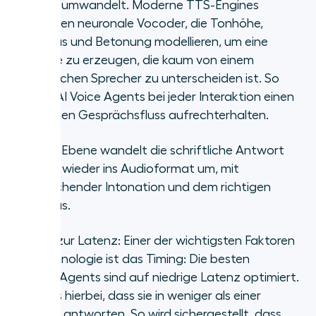
Sprache umwandelt. Moderne TTS-Engines
verwenden neuronale Vocoder, die Tonhöhe,
Rhythmus und Betonung modellieren, um eine
Ausgabe zu erzeugen, die kaum von einem
menschlichen Sprecher zu unterscheiden ist. So
können AI Voice Agents bei jeder Interaktion einen
natürlichen Gesprächsfluss aufrechterhalten.
Die TTS-Ebene wandelt die schriftliche Antwort
des LLM wieder ins Audioformat um, mit
entsprechender Intonation und dem richtigen
Rhythmus.
Hinweis zur Latenz: Einer der wichtigsten Faktoren
der Technologie ist das Timing: Die besten
AI Voice Agents sind auf niedrige Latenz optimiert.
Ziel ist es hierbei, dass sie in weniger als einer
Sekunde antworten. So wird sichergestellt, dass