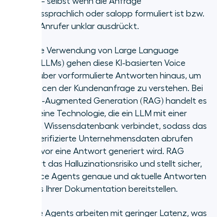
möchte – selbst wenn die Anfrage
umgangssprachlich oder salopp formuliert ist bzw.
sich der Anrufer unklar ausdrückt.
Durch die Verwendung von Large Language
Models (LLMs) gehen diese KI-basierten Voice
Agents über vorformulierte Antworten hinaus, um
die Nuancen der Kundenanfrage zu verstehen.
Bei
Retrieval-Augmented Generation (RAG) handelt es
sich um eine Technologie, die ein LLM mit einer
externen Wissensdatenbank verbindet, sodass das
Modell verifizierte Unternehmensdaten abrufen
kann, bevor eine Antwort generiert wird. RAG
verringert das Halluzinationsrisiko und stellt sicher,
dass Voice Agents genaue und aktuelle Antworten
auf Basis Ihrer Dokumentation bereitstellen.
Moderne Agents arbeiten mit geringer Latenz, was