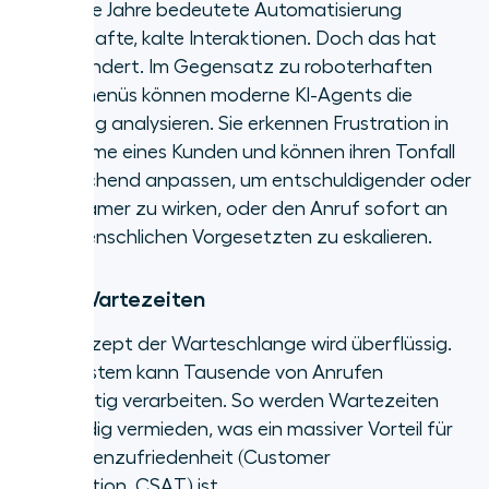
Über viele Jahre bedeutete Automatisierung
roboterhafte, kalte Interaktionen. Doch das hat
sich geändert. Im Gegensatz zu roboterhaften
Sprachmenüs können moderne KI-Agents die
Stimmung analysieren. Sie erkennen Frustration in
der Stimme eines Kunden und können ihren Tonfall
entsprechend anpassen, um entschuldigender oder
einfühlsamer zu wirken, oder den Anruf sofort an
einen menschlichen Vorgesetzten zu eskalieren.
Keine Wartezeiten
Das Konzept der Warteschlange wird überflüssig.
Ein KI-System kann Tausende von Anrufen
gleichzeitig verarbeiten. So werden Wartezeiten
vollständig vermieden, was ein massiver Vorteil für
die Kundenzufriedenheit (Customer
Satisfaction, CSAT) ist.