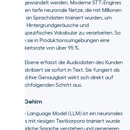
Text umgewandelt werden. Moderne STT-Engines
verwenden tiefe neuronale Netze, die mit Millionen
Stunden an Sprachdaten trainiert wurden, um
Akzente, Hintergrundgeräusche und
bereichsspezifisches Vokabular zu verarbeiten. So
erreichen sie in Produktionsumgebungen eine
Genauigkeitsrate von über 95 %.
Die STT-Ebene erfasst die Audiodaten des Kunden
und transkribiert sie sofort in Text. Sie fungiert als
„Ohr“ und ihre Genauigkeit wirkt sich direkt auf
jeden nachfolgenden Schritt aus.
2. LLM-Gehirn
Ein Large Language Model (LLM) ist ein neuronales
Netz, das mit riesigen Textkorpora trainiert wurde
und natürliche Sprache verstehen und generieren