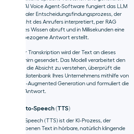
kann. In AI Voice Agent-Software fungiert das LLM
als zentraler Entscheidungsfindungsprozess, der
die Absicht des Anrufers interpretiert, per RAG
relevantes Wissen abruft und in Millisekunden eine
kontextbezogene Antwort erstellt.
Nach der Transkription wird der Text an dieses
LLM-Gehirn gesendet. Das Modell verarbeitet den
Text, um die Absicht zu verstehen, überprüft die
Wissensdatenbank Ihres Unternehmens mithilfe von
Retrieval-Augmented Generation und formuliert die
richtige Antwort.
3. Text-to-Speech (TTS)
Text-to-Speech (TTS) ist der KI-Prozess, der
geschriebenen Text in hörbare, natürlich klingende