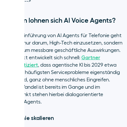
<!-- CTA -->
Warum lohnen sich AI Voice Agents?
Bei der Einführung von AI Agents für Telefonie geht
es nicht nur darum, High-Tech einzusetzen, sondern
es geht um messbare geschäftliche Auswirkungen.
Der Markt entwickelt sich schnell:
Gartner
prognostiziert
, dass agentische KI bis 2029 etwa
80 % der häufigsten Serviceprobleme eigenständig
lösen wird, ganz ohne menschliches Eingreifen.
Dieser Wandel ist bereits im Gange und im
Mittelpunkt stehen hierbei dialogorientierte
AI Voice Agents.
Empathie skalieren