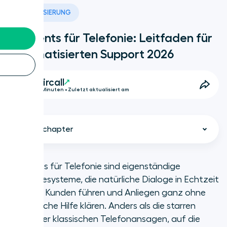
DIGITALISIERUNG
AI Agents für Telefonie: Leitfaden für
automatisierten Support 2026
Aircall
11 Minuten • Zuletzt aktualisiert am
Select chapter
AI Agents für Telefonie sind eigenständige
Softwaresysteme, die natürliche Dialoge in Echtzeit
Kurz und knapp
mit Ihren Kunden führen und Anliegen ganz ohne
menschliche Hilfe klären. Anders als die starren
Was sind AI Voice Agents?
Menüs der klassischen Telefonansagen, auf die