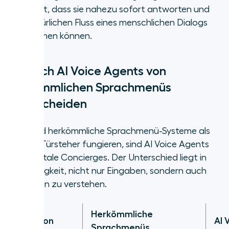
bedeutet, dass sie nahezu sofort antworten und
den natürlichen Fluss eines menschlichen Dialogs
nachahmen können.
Wie sich AI Voice Agents von
herkömmlichen Sprachmenüs
unterscheiden
Während herkömmliche Sprachmenü-Systeme als
digitale Türsteher fungieren, sind AI Voice Agents
eher digitale Concierges. Der Unterschied liegt in
ihrer Fähigkeit, nicht nur Eingaben, sondern auch
Absichten zu verstehen.
Herkömmliche
Funktion
AI 
Sprachmenüs