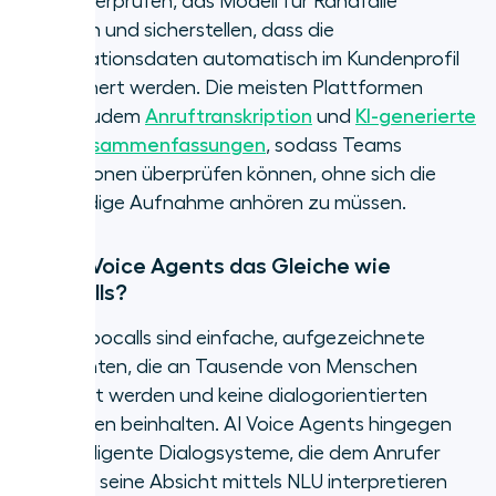
der KI überprüfen, das Modell für Randfälle
trainieren und sicherstellen, dass die
Konversationsdaten automatisch im Kundenprofil
gespeichert werden. Die meisten Plattformen
bieten zudem
Anruftranskription
und
KI-generierte
Anrufzusammenfassungen
, sodass Teams
Interaktionen überprüfen können, ohne sich die
vollständige Aufnahme anhören zu müssen.
Sind AI Voice Agents das Gleiche wie
Robocalls?
Nein. Robocalls sind einfache, aufgezeichnete
Nachrichten, die an Tausende von Menschen
gesendet werden und keine dialogorientierten
Funktionen beinhalten. AI Voice Agents hingegen
sind intelligente Dialogsysteme, die dem Anrufer
zuhören, seine Absicht mittels NLU interpretieren