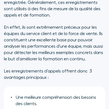
solution d'enregistrement d’appels
enregistrée. Généralement, ces enregistrements
?
sont utilisés à des fins de mesure de la qualité des
appels et de formation.
Comment fonctionne
l'enregistrement des appels
En effet, ils sont extrêmement précieux pour les
d'Aircall ?
équipes du service client et de la force de vente. Ils
constituent une excellente base pour pouvoir
Comment les clients d'Aircall
analyser les performances d’une équipe, mais aussi
utilisent la fonction
pour détecter les meilleurs exemples concrets dans
enregistrement d’appels ?
le but d’améliorer la formation en continu.
Les enregistrements d’appels offrent donc 3
avantages principaux :
Une meilleure compréhension des besoins
des clients.