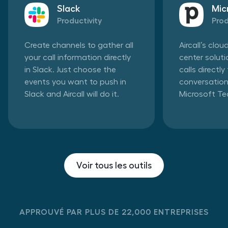
Slack
Mic
Productivity
Prod
Create channels to gather all
Aircall’s clo
your call information directly
center solut
in Slack. Just choose the
calls directl
events you want to push in
conversation
Slack and Aircall will do it.
Microsoft T
Voir tous les outils
APPROUVÉ PAR PLUS DE 22,000 ENTREPRISES