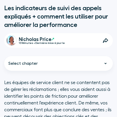
Les indicateurs de suivi des appels
expliqués + comment les utiliser pour
améliorer la performance
Nicholas Price
13 Minutes • Dernière mise à jour le
Select chapter
Les équipes de service client ne se contentent pas
de gérer les réclamations ; elles vous aident aussi à
TL;DR
identifier les points de friction pour améliorer
continuellement l'expérience client. De même, vos
Que sont les indicateurs de suivi
commerciaux font plus que conclure des ventes ; ils
des appels ?
peuvent découvrir des objections clés et des