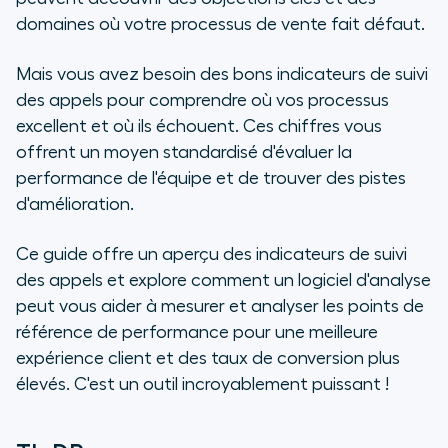
domaines où votre processus de vente fait défaut.
7 étapes pour utiliser les
indicateurs de suivi des appels afin
Mais vous avez besoin des bons indicateurs de suivi
d'atteindre vos objectifs de vente
des appels pour comprendre où vos processus
et de service client
excellent et où ils échouent. Ces chiffres vous
offrent un moyen standardisé d'évaluer la
Suivez facilement les indicateurs
performance de l'équipe et de trouver des pistes
de centre d'appels et optimisez la
d'amélioration.
performance des agents avec
Aircall
Ce guide offre un aperçu des indicateurs de suivi
Questions fréquemment posées
des appels et explore comment un logiciel d'analyse
sur les indicateurs de suivi des
peut vous aider à mesurer et analyser les points de
appels
référence de performance pour une meilleure
expérience client et des taux de conversion plus
élevés. C'est un outil incroyablement puissant !