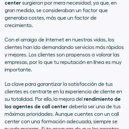
center
surgieron por mera necesidad, ya que, en
Mejores prácticas para mejorar el
gran medida, se consideraban un factor que
rendimiento de los agentes de call
generaba costes, más que un factor de
center de ventas
crecimiento.
Mejores prácticas para mejorar el
Con el arraigo de Internet en nuestras vidas, los
rendimiento: atención al cliente
clientes han ido demandando servicios más rápidos
y mejores. Los clientes son propensos a valorar las
Parámetros para una mejor
empresas, por lo que tu reputación en línea es muy
medición del rendimiento
importante.
Herramientas para los
teleoperadores
La clave para garantizar la satisfacción de tus
clientes es centrarte en la experiencia de cliente en
su totalidad. Por ello, la mejora del
rendimiento de
los agentes de call center
debería ser una de tus
máximas prioridades. Aunque cuentes con un call
center con una formación adecuada, siempre se