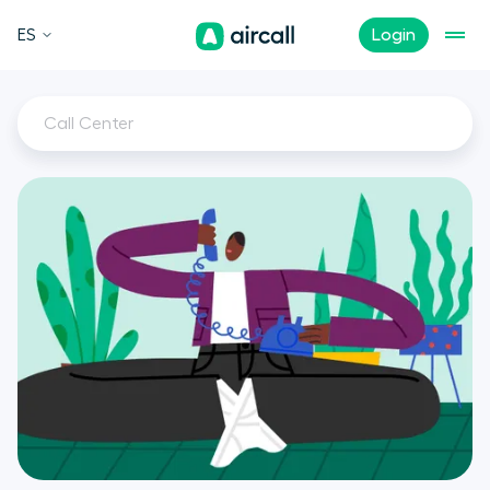
ES
Login
Call Center