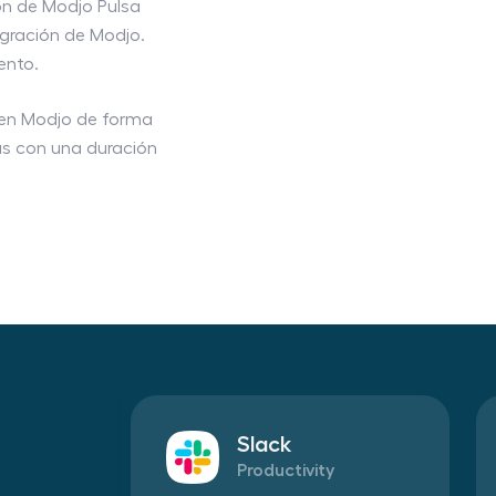
ión de Modjo Pulsa
egración de Modjo.
ento.
n en Modjo de forma
as con una duración
Slack
Productivity