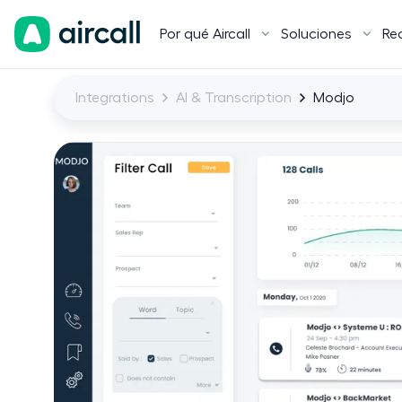
Por qué Aircall
Soluciones
Re
Integrations
AI & Transcription
Modjo