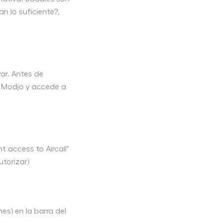
n lo suficiente?,
rar. Antes de
 Modjo y accede a
nt access to Aircall"
utorizar)
nes) en la barra del