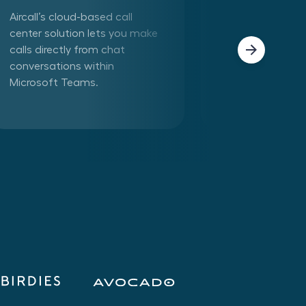
Aircall’s cloud-based call
Connect Aircall 
center solution lets you make
in one click. Mak
calls directly from chat
phone calls dire
conversations within
Aircall app withi
Microsoft Teams.