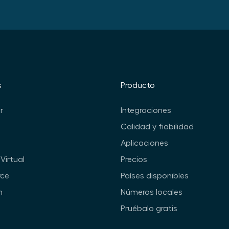
s
Producto
r
Integraciones
Calidad y fiabilidad
Aplicaciones
Virtual
Precios
ce
Países disponibles
n
Números locales
Pruébalo gratis