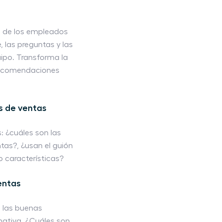
ia de los empleados
 las preguntas y las
uipo. Transforma la
 recomendaciones
s de ventas
: ¿cuáles son las
ntas?, ¿usan el guión
 características?
entas
 las buenas
mativa. ¿Cuáles son