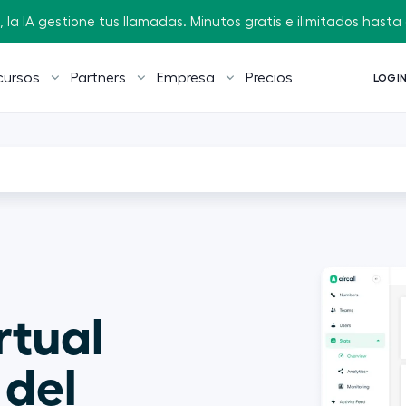
 la IA gestione tus llamadas. Minutos gratis e ilimitados hasta e
cursos
Partners
Empresa
Precios
LOGI
rtual 
del 