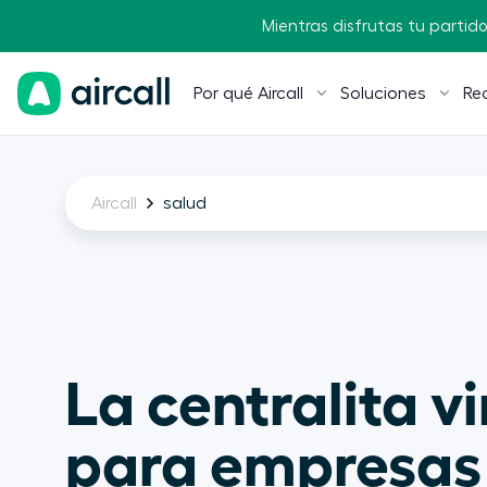
Mientras disfrutas tu partido,
Por qué Aircall
Soluciones
Re
Aircall
salud
La centralita vi
para empresas 