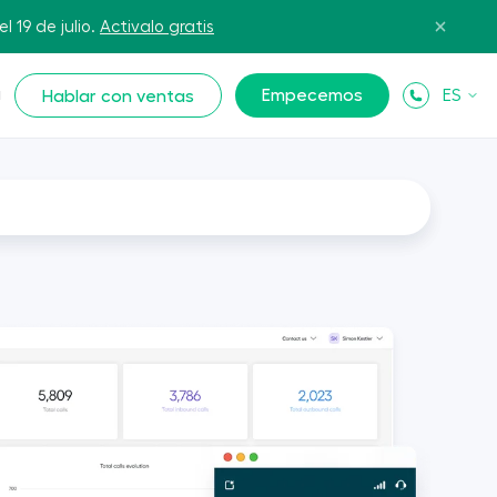
l 19 de julio.
Activalo gratis
Empecemos
ES
Hablar con ventas
N