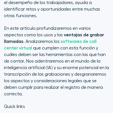
Qué debe ofrecer un software
el desempeño de los trabajadores, ayuda a
para grabar llamadas
identificar retos y oportunidades entre muchas
otras funciones.
Transcripciones de llamadas: IA al
servicio de la telefonía
En este artículo profundizaremos en varios
aspectos como los usos y las
ventajas de grabar
Consideraciones legales en la
llamadas
. Analizaremos los
softwares de call
grabación de llamadas
center virtual
que cumplen con esta función y
cuáles deben ser las herramientas con las que han
de contar. Nos adentraremos en el mundo de la
inteligencia artificial (IA) y su enorme potencial en la
transcripción de las grabaciones y desgranaremos
los aspectos y consideraciones legales que se
deben cumplir para realizar el registro de manera
correcta.
Quick links