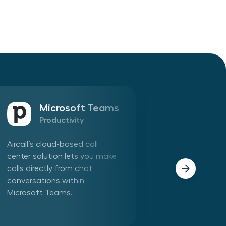
Microsoft Teams
Sales
Productivity
CRM
Aircall’s cloud-based call
Connect Aircall 
center solution lets you make
in one click. Mak
calls directly from chat
phone calls dire
conversations within
Aircall app withi
Microsoft Teams.