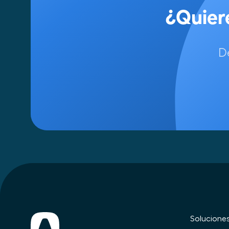
D
Solucione