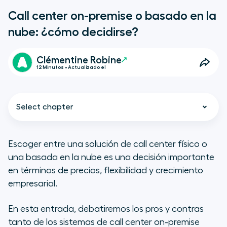
Call center on-premise o basado en la
nube: ¿cómo decidirse?
Clémentine Robine
12 Minutos • Actualizado el
Select chapter
Escoger entre una solución de call center físico o
una basada en la nube es una decisión importante
¿Cuál es la diferencia entre un
en términos de precios, flexibilidad y crecimiento
call center on-premise y uno
empresarial.
basado en la nube?
En esta entrada, debatiremos los pros y contras
Call center físico
tanto de los sistemas de call center on-premise