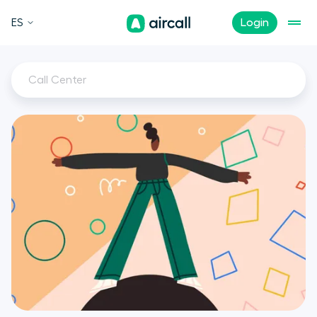
ES
Login
Call Center