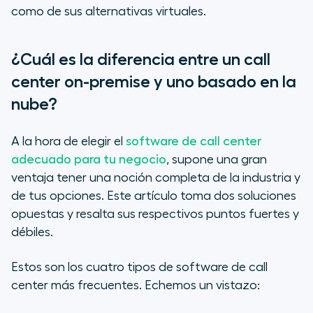
como de sus alternativas virtuales.
Call center basado en la nube
Call center de alojamiento híbrido
¿Cuál es la diferencia entre un call
center on-premise y uno basado en la
Call center basado en un navegador
nube?
Comparación entre sistemas de
call center basados en la nube y
A la hora de elegir el
software de call center
on-premise
adecuado para tu negocio
, supone una gran
ventaja tener una noción completa de la industria y
de tus opciones. Este artículo toma dos soluciones
opuestas y resalta sus respectivos puntos fuertes y
débiles.
Estos son los cuatro tipos de software de call
center más frecuentes. Echemos un vistazo: