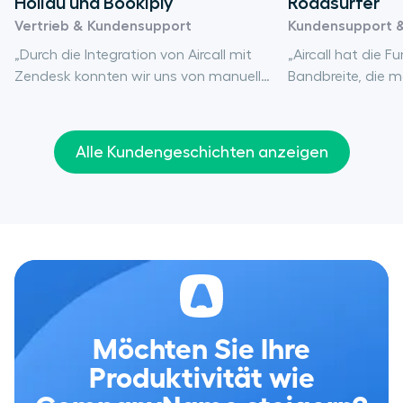
Holidu und Bookiply
Roadsurfer
Vertrieb & Kundensupport
Kundensupport &
„Durch die Integration von Aircall mit
„Aircall hat die F
Zendesk konnten wir uns von manueller
Bandbreite, die m
Arbeit verabschieden und Zeit sparen,
Enterprise-Lösun
da alle wichtigen Informationen für die
Allerdings kompri
Ticketerstellung automatisch in
Tool, das sehr ei
Alle Kundengeschichten anzeigen
Zendesk eingegeben werden und wir
anzuwenden ist. W
den Überblick behalten können.“
unsere Telefonie 
und in Teams unt
einsetzen.”
Möchten Sie Ihre
Produktivität wie