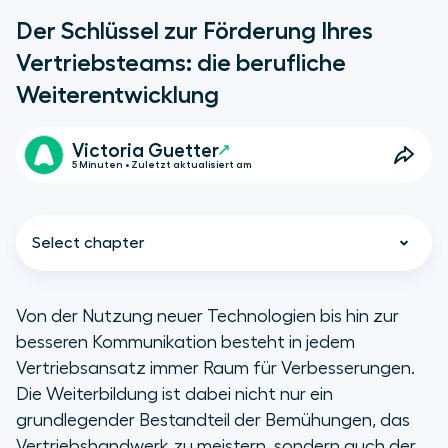
Der Schlüssel zur Förderung Ihres
Vertriebsteams: die berufliche
Weiterentwicklung
Victoria Guetter
5 Minuten • Zuletzt aktualisiert am
Select chapter
Von der Nutzung neuer Technologien bis hin zur
besseren Kommunikation besteht in jedem
Die Bedeutung der beruflichen
Vertriebsansatz immer Raum für Verbesserungen.
Weiterentwicklung für
Die Weiterbildung ist dabei nicht nur ein
Vertriebsteams
grundlegender Bestandteil der Bemühungen, das
Vertriebshandwerk zu meistern, sondern auch der