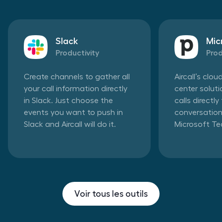
Slack
Mic
Productivity
Prod
Create channels to gather all
Aircall’s clo
your call information directly
center solut
in Slack. Just choose the
calls directl
events you want to push in
conversation
Slack and Aircall will do it.
Microsoft T
Voir tous les outils