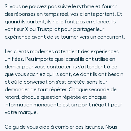
Quelques exemples de canaux de
Si vous ne pouvez pas suivre le rythme et fournir
communication client numérique
des réponses en temps réel, vos clients partent. Et
quand ils partent, ils ne le font pas en silence. Ils
De plateformes cloisonnées à des
vont sur X ou Trustpilot pour partager leur
systèmes intégrés : comment la
expérience avant de se tourner vers un concurrent.
gestion de la communication client
numérique a évolué
Les clients modernes attendent des expériences
unifiées. Peu importe quel canal ils ont utilisé en
Pourquoi une stratégie de
dernier pour vous contacter, ils s'attendent à ce
communication client numérique
que vous sachiez qui ils sont, ce dont ils ont besoin
solide est essentielle pour les
entreprises en développement
et où la conversation s'est arrêtée, sans leur
demander de tout répéter. Chaque seconde de
8 fonctionnalités et
retard, chaque question répétée et chaque
caractéristiques dont votre pile
information manquante est un point négatif pour
technologique de communication
votre marque.
client numérique a besoin
Ce guide vous aide à combler ces lacunes. Nous
Connectez en toute transparence